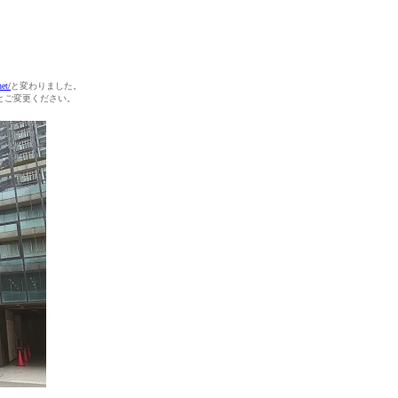
net/
と変わりました。
へとご変更ください。