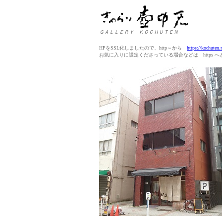
ＧＡＬＬＥＲＹ ＫＯＣＨＵＴＥＮ
HPをSSL化しましたので、http～から
https://kochuten.
お気に入りに設定くださっている場合などは https 