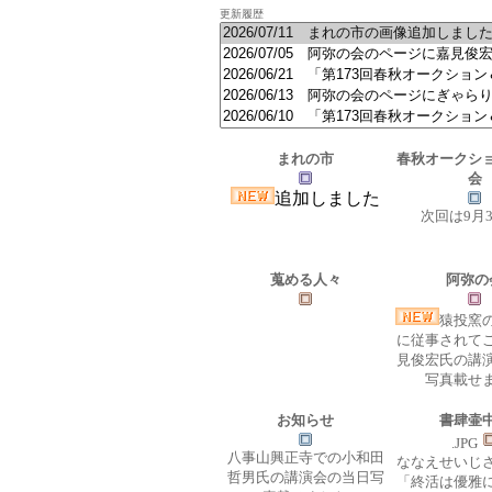
更新履歴
まれの市
春秋オークシ
会
追加しました
次回は9月
蒐める人々
阿弥の
猿投窯
に従事されて
見俊宏氏の講
写真載せ
お知らせ
書肆壷
.JPG
八事山興正寺での小和田
ななえせいじ
哲男氏の講演会の当日写
「終活は優雅