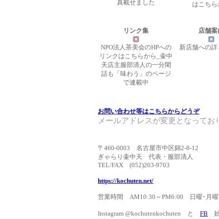
真載せました
はこちら
リンク集
店舗案
NPO法人茶美会のHPへの
新店舗への詳
リンクはこちらから_壷中
天店主服部清人の一分閑
話も「味わう」のページ
で連載中
お問い合わせ等はこちらからどうぞ
メールアドレスが変更となっております gall
〒460-0003 名古屋市中区錦2-8-12
ぎゃらり壷中天 代表・服部清人
TEL/FAX (052)203-9703
https://kochuten.net/
営業時間 AM10:30～PM6:00 日
Instagram @kochutenkochuten と
FB
始