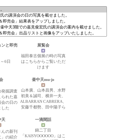
ョンと即売
展覧会
福田泰古個展の時の写真
3～6日
はこちらからご覧いただ
けます
会
壷中天mu-jo
山本廣、山本昌男、水野
の発掘調査
初美＆誠司、横井一夫、
こられた嘉
ALBARRAN CABRERA、
演会の日の
安藤千都勢、田中陽子ら
ました
中天
一滴閑話
錦二丁目
さんの新刊
「KAISYOOOOOO」はこ
に」の紹介