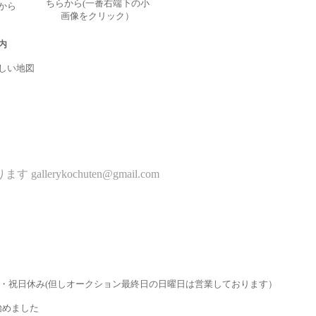
ちらから(一番右端下の小
から
画像をクリック）
内
しい地図
erykochuten@gmail.com
曜･月曜・祝日休み(但しオークション最終日の日曜日は営業しております）
めました